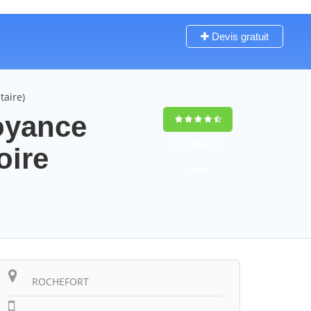
Devis gratuit
taire)
oyance
9,5
(100%)
257
oire
votes
ROCHEFORT