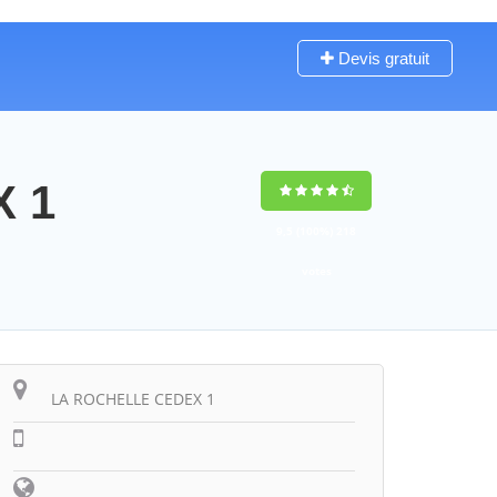
Devis gratuit
X 1
9,5
(100%)
218
votes
LA ROCHELLE CEDEX 1