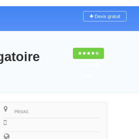
Devis gratuit
gatoire
9,5
(100%)
218
votes
PRIVAS