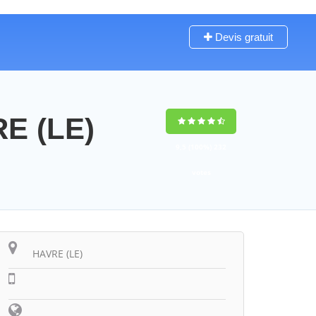
Devis gratuit
RE (LE)
9,5
(100%)
232
votes
HAVRE (LE)