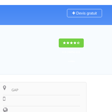
Devis gratuit
9,5
(100%)
223
votes
GAP