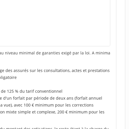
au niveau minimal de garanties exigé par la loi. A minima
rge des assurés sur les consultations, actes et prestations
ligatoire
 de 125 % du tarif conventionnel
e d'un forfait par période de deux ans (forfait annuel
la vue), avec 100 € minimum pour les corrections
on mixte simple et complexe, 200 € minimum pour les
u montant des cotisations, le reste étant à la charge du