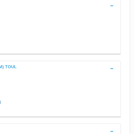
AM) TOUL
)